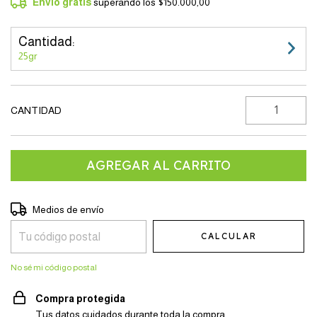
Envío gratis
superando los
$150.000,00
Cantidad:
25gr
CANTIDAD
Entregas para el CP:
CAMBIAR CP
Medios de envío
CALCULAR
No sé mi código postal
Compra protegida
Tus datos cuidados durante toda la compra.