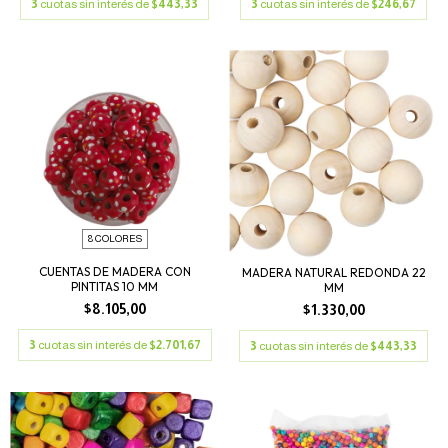
3
cuotas sin interés de
$443,33
3
cuotas sin interés de
$246,67
8 COLORES
CUENTAS DE MADERA CON
MADERA NATURAL REDONDA 22
PINTITAS 10 MM
MM
$8.105,00
$1.330,00
3
cuotas sin interés de
$2.701,67
3
cuotas sin interés de
$443,33