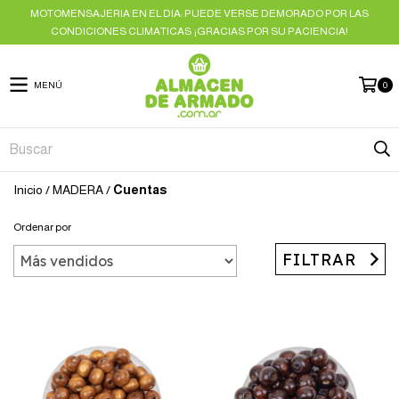
MOTOMENSAJERIA EN EL DIA: PUEDE VERSE DEMORADO POR LAS
CONDICIONES CLIMATICAS ¡GRACIAS POR SU PACIENCIA!
MENÚ
0
Inicio
/
MADERA
/
Cuentas
Ordenar por
FILTRAR