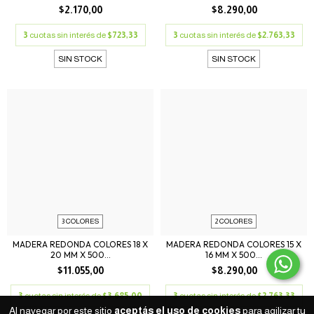
$2.170,00
$8.290,00
3
cuotas sin interés de
$723,33
3
cuotas sin interés de
$2.763,33
SIN STOCK
SIN STOCK
3 COLORES
2 COLORES
MADERA REDONDA COLORES 18 X
MADERA REDONDA COLORES 15 X
20 MM X 500...
16 MM X 500...
$11.055,00
$8.290,00
3
cuotas sin interés de
$3.685,00
3
cuotas sin interés de
$2.763,33
Al navegar por este sitio
aceptás el uso de cookies
para agilizar tu