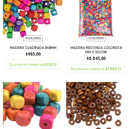
4 COLORES
3 COLORES
MADERA CUADRADA 8X8MM
MADERA REDONDA COLORES 8
MM X 500GR
$985,00
$8.845,00
3
cuotas sin interés de
$328,33
3
cuotas sin interés de
$2.948,33