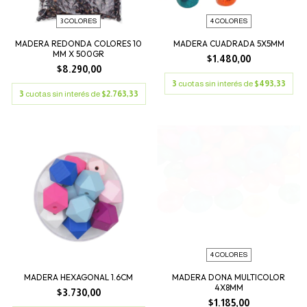
3 COLORES
4 COLORES
MADERA REDONDA COLORES 10
MADERA CUADRADA 5X5MM
MM X 500GR
$1.480,00
$8.290,00
3
cuotas sin interés de
$493,33
3
cuotas sin interés de
$2.763,33
4 COLORES
MADERA HEXAGONAL 1.6CM
MADERA DONA MULTICOLOR
4X8MM
$3.730,00
$1.185,00