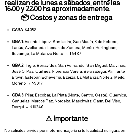
realizan de 
lunes a sábados
, entre las 
16:00 y 22:00 hs aproximadamente
.
📦 Costos y zonas de entrega
CABA:
 $4058
GBA 1:
 Vicente López, San Isidro, San Martín, 3 de Febrero, 
Lanús, Avellaneda, Lomas de Zamora, Morón, Hurlingham, 
Ituzaingó, La Matanza Norte → $6487
GBA 2:
 Tigre, Benavídez, San Fernando, San Miguel, Malvinas, 
José C. Paz, Quilmes, Florencio Varela, Berazategui, Almirante 
Brown, Esteban Echeverría, Ezeiza, La Matanza Norte 2, Merlo, 
Moreno → $9017
GBA 3:
 Pilar, Escobar, La Plata (Norte, Centro, Oeste), Guernica, 
Cañuelas, Marcos Paz, Nordelta, Maschwitz, Garín, Del Viso, 
Derqui → $10246
⚠️ Importante
No solicites envíos por moto-mensajería si tu localidad no figura en 