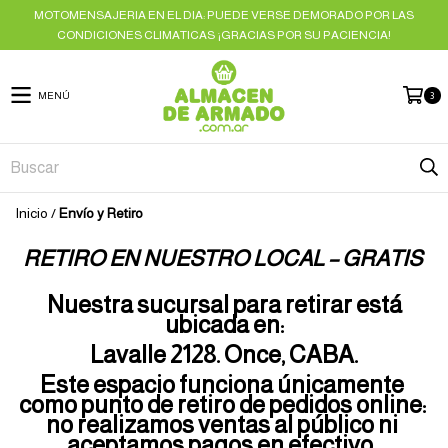
MOTOMENSAJERIA EN EL DIA: PUEDE VERSE DEMORADO POR LAS
CONDICIONES CLIMATICAS ¡GRACIAS POR SU PACIENCIA!
MENÚ
3
Inicio
/
Envío y Retiro
RETIRO EN NUESTRO LOCAL – GRATIS
Nuestra sucursal para retirar está
ubicada en:
Lavalle 2128. ​Once, CABA.
Este espacio funciona únicamente 
como punto de retiro de pedidos online: 
no realizamos ventas al público ni 
aceptamos pagos en efectivo. 