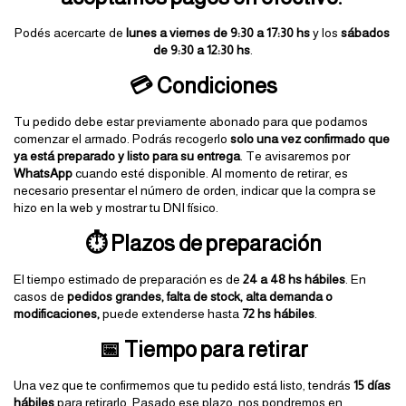
Podés acercarte de 
lunes a viernes de 9:30 a 17:30 hs
 y los 
sábados 
de 9:30 a 12:30 hs
.
💳 Condiciones
Tu pedido debe estar previamente abonado para que podamos 
comenzar el armado. 
Podrás recogerlo
solo una vez confirmado que
ya está preparado y listo para su entrega
. Te avisaremos por
WhatsApp
cuando esté disponible.
Al momento de retirar, es 
necesario presentar el número de orden, indicar que la compra se 
hizo en la web y mostrar tu DNI físico.
⏱️ Plazos de preparación
El tiempo estimado de preparación es de 
24 a 48 hs hábiles
. En 
casos de 
pedidos grandes, falta de stock, alta demanda o 
modificaciones,
 puede extenderse hasta 
72 hs hábiles
.
📅 Tiempo para retirar
Una vez que te confirmemos que tu pedido está listo, tendrás 
15 días 
hábiles
 para retirarlo. Pasado ese plazo, nos pondremos en 