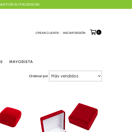
AS POR SU PACIENCIA!
0
CREAR CUENTA
INICIAR SESIÓN
ES
MAYORISTA
Ordenar por