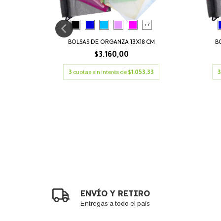
+7
+4
BOLSAS DE ORGANZA 13X18 CM
B
 CM
$3.160,00
3
cuotas sin interés de
$1.053,33
3
00
ENVÍO Y RETIRO
Entregas a todo el país