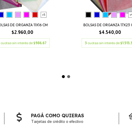
+5
+
OLSAS DE ORGANZA 11X16 CM
BOLSAS DE ORGANZA 17X23
$2.960,00
$4.540,00
cuotas sin interés de
$986,67
3
cuotas sin interés de
$1.513,
PAGÁ COMO QUIERAS
Tarjetas de crédito o efectivo