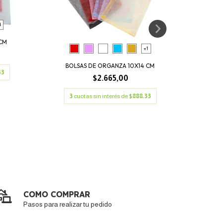
4
 CM
B
+1
BOLSAS DE ORGANZA 10X14 CM
33
3
$2.665,00
3
cuotas sin interés de
$888,33
COMO COMPRAR
Pasos para realizar tu pedido