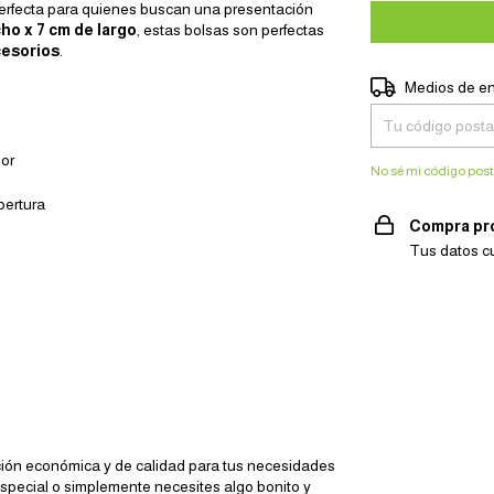
perfecta para quienes buscan una presentación
ho x 7 cm de largo
, estas bolsas son perfectas
cesorios
.
Entregas para el 
Medios de e
lor
No sé mi código post
apertura
Compra pr
Tus datos c
ción económica y de calidad para tus necesidades
special o simplemente necesites algo bonito y