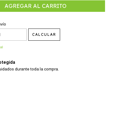
CP:
CAMBIAR CP
nvío
CALCULAR
al
otegida
uidados durante toda la compra.