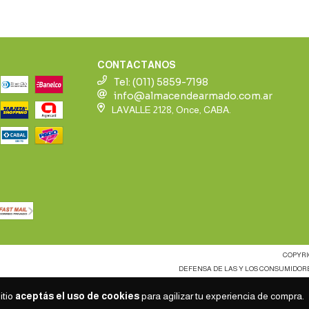
CONTACTANOS
Tel: (011) 5859-7198
info@almacendearmado.com.ar
LAVALLE 2128, Once, CABA.
COPYRI
DEFENSA DE LAS Y LOS CONSUMIDOR
itio
aceptás el uso de cookies
para agilizar tu experiencia de compra.