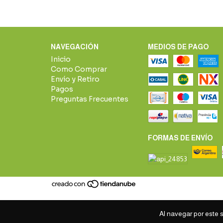
NAVEGACIÓN
MEDIOS DE PAGO
Inicio
Como Comprar
Envío y Retiro
Pagos
Preguntas Frecuentes
FORMAS DE ENVÍO
Al navegar por este s