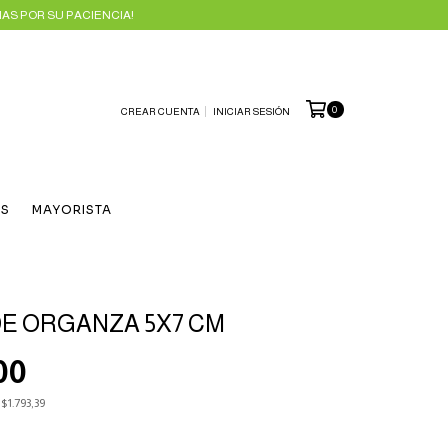
AS POR SU PACIENCIA!
0
CREAR CUENTA
INICIAR SESIÓN
ES
MAYORISTA
DE ORGANZA 5X7 CM
00
s
$1.793,39